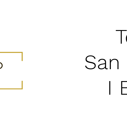
T
San 
I 