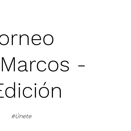
orneo
Marcos -
Edición
#Únete