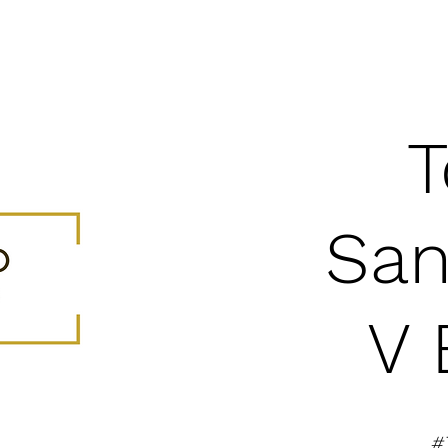
T
San
V 
#