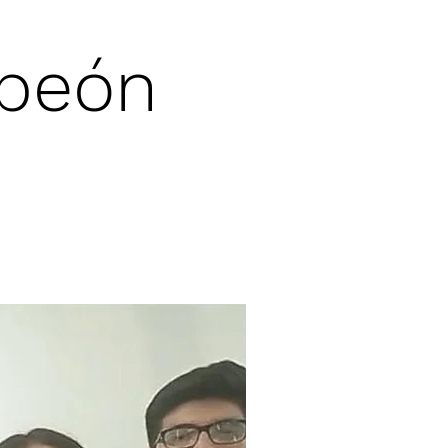
mpeón