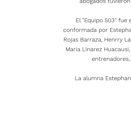
abogados tuvieron 
El "Equipo 503" fue
conformada por
Estepha
Rojas Barraza, Henrry L
Maria Linarez Huacausi,
entrenadores,
La alumna Estephany