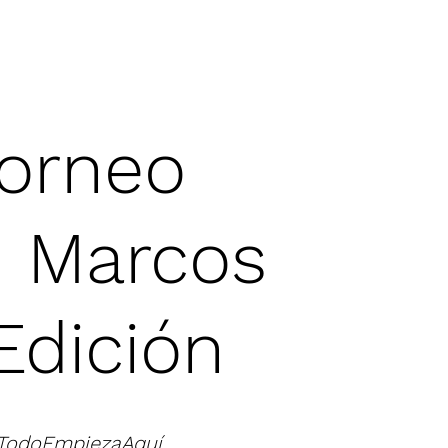
orneo
 Marcos
Edición
TodoEmpiezaAquí