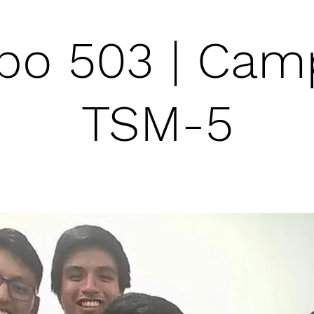
po 503 | Ca
TSM-5