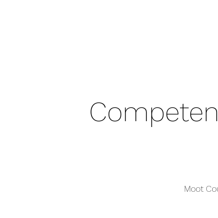
Competenci
Moot Cou